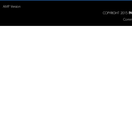
AMP Version
COPYRIGHT 2015
P
Commu